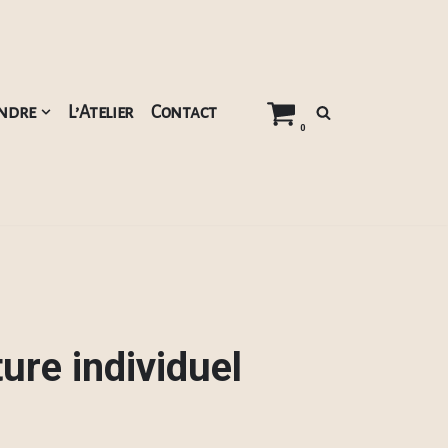
ndre
L’Atelier
Contact
0
ure individuel