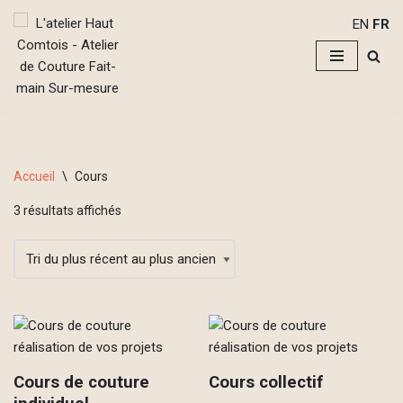
EN
FR
Aller
au
contenu
Accueil
\
Cours
3 résultats affichés
Cours de couture
Cours collectif